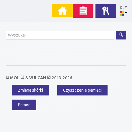
Przejdź
Menu
pl
do
zawartości
główne
Wyszukiwanie
open_in_new
open_in_new
©
MOL
&
VULCAN
2013-2026
Zmiana skórki
Czyszczenie pamięci
Menu
dodatkowe
Pomoc